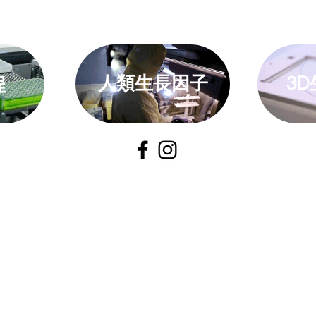
人類生長因子
3
程