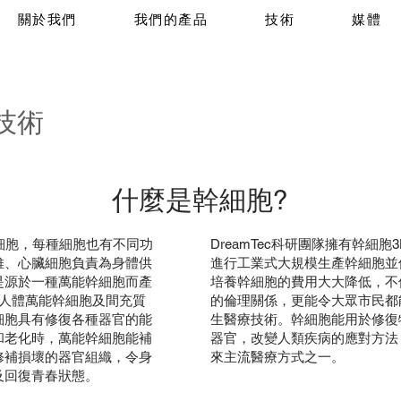
關於我們
我們的產品
技術
媒體
技術
什麼是幹細胞?
細胞，每種細胞也有不同功
DreamTec科研團隊擁有幹細
維、心臟細胞負責為身體供
進行工業式大規模生產幹細胞並
是源於一種萬能幹細胞而產
培養幹細胞的費用大大降低，不
製造人體萬能幹細胞及間充質
的倫理關係，更能令大眾市民都
細胞具有修復各種器官的能
生醫療技術。幹細胞能用於修復
和老化時，萬能幹細胞能補
器官，改變人類疾病的應對方法
修補損壞的器官組織，令身
來主流醫療方式之一。
及回復青春狀態。