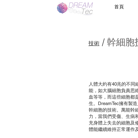
首頁
幹細胞
/
技術
人體大約有40兆的不同
能，如大腦細胞負責思
血等等，而這些細胞都
生。DreamTec擁有
幹細胞的技術。萬能幹
力，當我們受傷、生病
充身體上失去的細胞及
體能繼續維持正常運作