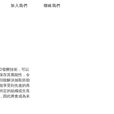
加入我們
聯絡我們
胞3D發酵技術，可以
保存其萬能性，令
但能解決抽取胚胎
能享受到先進的再
特定的組織或生長
，因此將會成為未